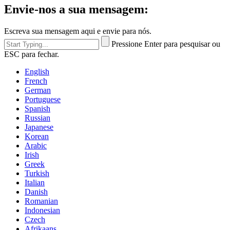
Envie-nos a sua mensagem:
Escreva sua mensagem aqui e envie para nós.
Pressione Enter para pesquisar ou
ESC para fechar.
English
French
German
Portuguese
Spanish
Russian
Japanese
Korean
Arabic
Irish
Greek
Turkish
Italian
Danish
Romanian
Indonesian
Czech
Afrikaans