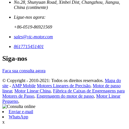
No.28, Shunyuan Road, Xinbei Dist, Changzhou, Jiangsu,
China (continente)
Ligue-nos agora:
+86-0519-86921569
sales@vic-motor.com
8617715451401
Siga-nos
Faça sua consulta agora
© Copyright - 2010-2021: Todos os direitos reservados.
Mapa do
site
-
AMP Mobile
Motores Lineares de Precisão
,
Motor de passo
linear
,
Motor Linear China
,
Fábrica de Caixas de Engrenagens para
Motores de Passo
,
Engrenagem do motor de passo
,
Motor Linear
Pequeno
,
Enviar e-mail
WhatsApp
x